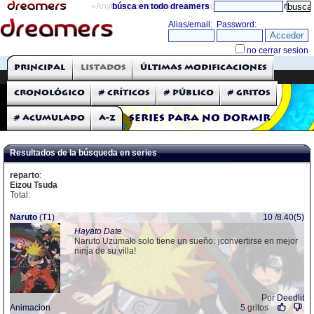
«Anything can happen and it probably will»
búsca en todo dreamers
directorio
THE DREAMERS
Principal
Listados
Últimas modificaciones
Críticas: Series de TV
Cronológico
# Críticos
# Público
# Gritos
# Acumulado
A-Z
Series para no dormir
Resultados de la búsqueda en series
reparto
:
Eizou Tsuda
Total:
Naruto
(T1)
10 /8.40(5)
Hayato Date
Naruto Uzumaki solo tiene un sueño: ¡convertirse en mejor
ninja de su villa!
Por
Deedlit
Animacion
5 gritos