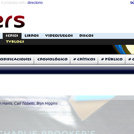
it probably will»
directorio
b
SERIES
LIBROS
VIDEOJUEGOS
DISCOS
TVblogs
odificaciones
Cronológico
# Críticos
# Público
# 
 Harris, Carl Tibbetts, Bryn Higgins