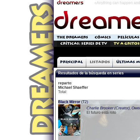
«Anything can happen and 
THE DREAMERS
CÓMICS
PELÍCULAS
Críticas: Series de TV
TV a Gritos
Principal
Listados
Últimas m
Resultados de la búsqueda en series
reparto
:
Michael Shaeffer
Total:
Black Mirror
(T2)
Charlie Brooker (Creator), Owen
El futuro está roto