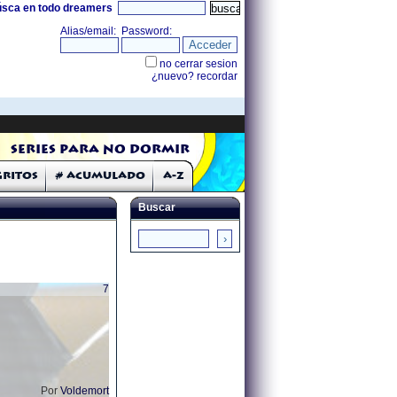
úsca en todo dreamers
Series para no dormir
Gritos
# Acumulado
A-Z
Buscar
7
Por
Voldemort