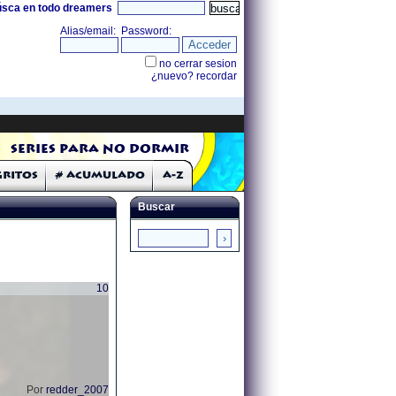
úsca en todo dreamers
Series para no dormir
Gritos
# Acumulado
A-Z
Buscar
10
Por
redder_2007