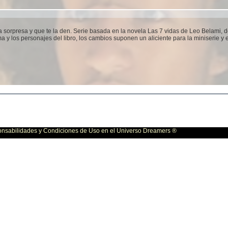
 sorpresa y que te la den. Serie basada en la novela Las 7 vidas de Leo Belami, d
y los personajes del libro, los cambios suponen un aliciente para la miniserie y el
bilidades y Condiciones de Uso en el Universo Dreamers ®