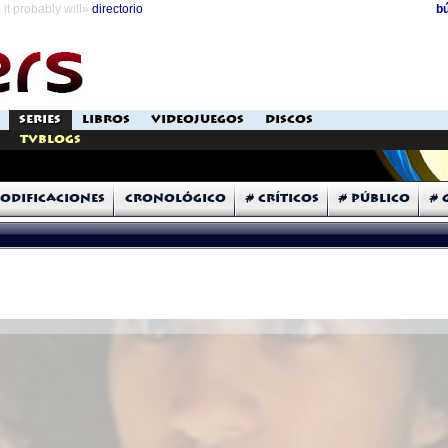
it probably will»
directorio
b
SERIES
LIBROS
VIDEOJUEGOS
DISCOS
TVblogs
odificaciones
Cronológico
# Críticos
# Público
# 