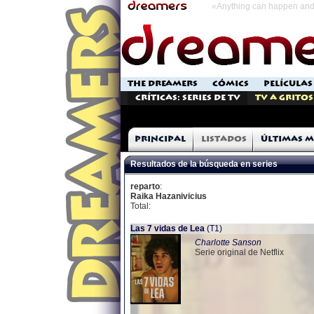
«Anything can happen and 
THE DREAMERS
CÓMICS
PELÍCULAS
Críticas: Series de TV
TV a Gritos
Principal
Listados
Últimas m
Resultados de la búsqueda en series
reparto
:
Raika Hazanivicius
Total:
Las 7 vidas de Lea
(T1)
Charlotte Sanson
Serie original de Netflix