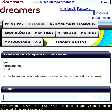
«Anything can happen and it probably will»
búsca en todo dreamers
directorio
THE DREAMERS
Principal
Listados
Últimas modificaciones
Comic a Gritos
Cronológico
# Críticos
# Público
# Gritos
# Acumulado
A-Z
Comics ONLINE
Resultados de la búsqueda en comics online
guion
:
Lorezaharra
Total: 1
No se ha encontrado nada que coincida con la búsqueda (Lorezaharra)
Buscar
© Copyright DREAMERS NETWORKS SL. Responsabilidades y Condiciones de
Uso en el Universo Dreamers ®