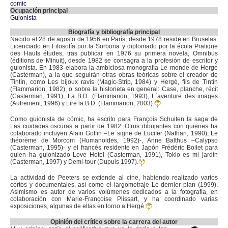
comic
Ocupación principal
Guionista
Biografía y bibliografía principal
Nacido el 28 de agosto de 1956 en París, desde 1978 reside en Bruselas.
Licenciado en Filosofía por la Sorbona y diplomado por la écola Pratique
des Hauts études, tras publicar en 1976 su primera novela, Omnibus
(éditions de Minuit), desde 1982 se consagra a la profesión de escritor y
guionista. En 1983 elabora la ambiciosa monografía Le monde de Hergé
(Casterman), a la que seguirán otras obras teóricas sobre el creador de
Tintín, como Les bijoux ravis (Magic-Strip, 1984) y Hergé, fils de Tintin
(Flammarion, 1982), o sobre la historieta en general: Case, planche, récit
(Casterman, 1991), La B.D. (Flammarion, 1993), L´aventure des images
(Autrement, 1996) y Lire la B.D. (Flammarion, 2003).
Como guionista de cómic, ha escrito para François Schuiten la saga de
Las ciudades oscuras a partir de 1982. Otros dibujantes con quienes ha
colaborado incluyen Alain Goffin –Le signe de Lucifer (Nathan, 1990); Le
théorème de Morcom (Humanoides, 1992)-, Anne Balthus –Calypso
(Casterman, 1995)- y el francés residente en Japón Frédéric Boilet para
quien ha guionizado Love Hotel (Casterman, 1991), Tokio es mi jardín
(Casterman, 1997) y Demi-tour (Dupuis 1997).
La actividad de Peeters se extiende al cine, habiendo realizado varios
cortos y documentales, así como el largometraje Le dernier plan (1999).
Asimismo es autor de varios volúmenes dedicados a la fotografía, en
colaboración con Marie-Françoise Plissart, y ha coordinado varias
exposiciones, algunas de ellas en torno a Hergé.
Opinión del crítico sobre la carrera del autor