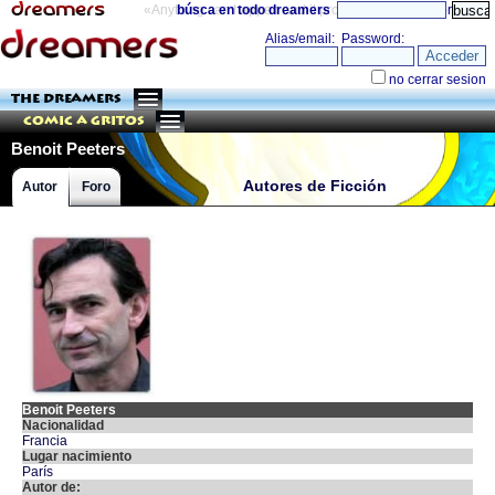
«Anything can happen and it probably will»
búsca en todo dreamers
directorio
THE DREAMERS
Comic a Gritos
Benoit Peeters
Autores de Ficción
Autor
Foro
Benoit Peeters
Nacionalidad
Francia
Lugar nacimiento
París
Autor de: