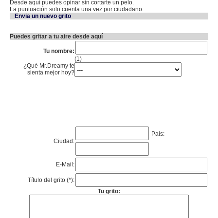
Desde aquí puedes opinar sin cortarte un pelo.
La puntuación solo cuenta una vez por ciudadano.
Envia un nuevo grito
Puedes gritar a tu aire desde aquí
Tu nombre:
(1)
¿Qué Mr.Dreamy te
sienta mejor hoy?
País:
Ciudad:
E-Mail:
Título del grito (*):
Tu grito: