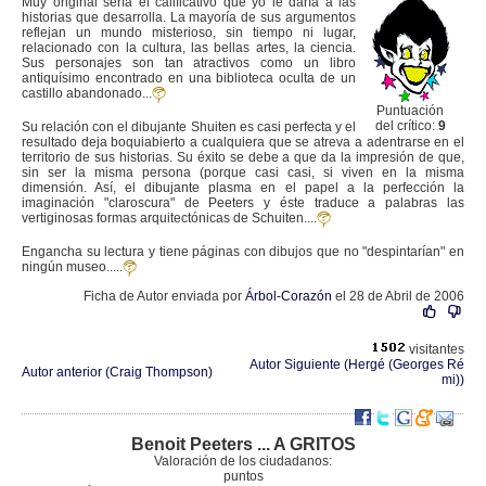
Muy original sería el calificativo que yo le daría a las
historias que desarrolla. La mayoría de sus argumentos
reflejan un mundo misterioso, sin tiempo ni lugar,
relacionado con la cultura, las bellas artes, la ciencia.
Sus personajes son tan atractivos como un libro
antiquísimo encontrado en una biblioteca oculta de un
castillo abandonado...
Puntuación
del crítico:
9
Su relación con el dibujante Shuiten es casi perfecta y el
resultado deja boquiabierto a cualquiera que se atreva a adentrarse en el
territorio de sus historias. Su éxito se debe a que da la impresión de que,
sin ser la misma persona (porque casi casi, si viven en la misma
dimensión. Así, el dibujante plasma en el papel a la perfección la
imaginación "claroscura" de Peeters y éste traduce a palabras las
vertiginosas formas arquitectónicas de Schuiten....
Engancha su lectura y tiene páginas con dibujos que no "despintarían" en
ningún museo.....
Ficha de Autor enviada por
Árbol-Corazón
el 28 de Abril de 2006
visitantes
Autor Siguiente (Hergé (Georges Ré
Autor anterior (Craig Thompson)
mi))
Benoit Peeters ... A GRITOS
Valoración de los ciudadanos:
puntos