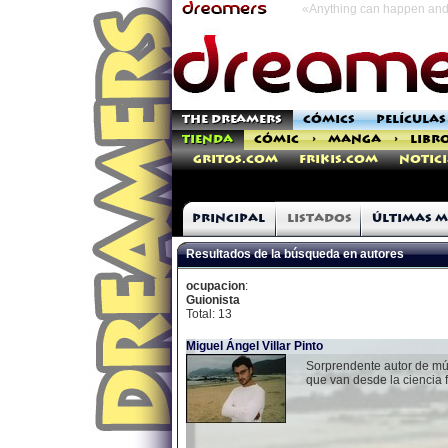
«Anything can happen and 
THE DREAMERS
CÓMICS
PELÍCULAS
TIENDA
CÓMIC
>
MANGA
>
LIBR
Gritos.com
Frikis.com
Notici
Principal
Listados
Últimas m
Resultados de la búsqueda en autores
ocupacion
:
Guionista
Total: 13
Miguel Ángel Villar Pinto
Sorprendente autor de múlt
que van desde la ciencia f