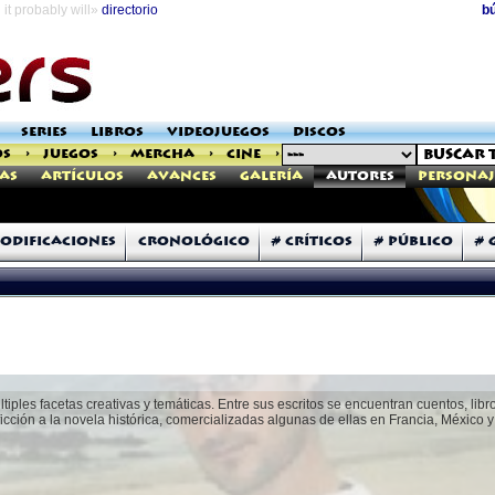
it probably will»
directorio
b
SERIES
LIBROS
VIDEOJUEGOS
DISCOS
OS
>
JUEGOS
>
MERCHA
>
CINE
>
as
Artículos
Avances
Galería
Autores
Personaj
odificaciones
Cronológico
# Críticos
# Público
# 
iples facetas creativas y temáticas. Entre sus escritos se encuentran cuentos, libro
icción a la novela histórica, comercializadas algunas de ellas en Francia, México 