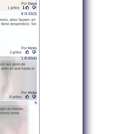
Por
Gwyx
1
1 gritos
8 /3.33(3)
mmons, alias Spawn; en
 tiene desperdicio. Sin
Por
Hicks
3 gritos
1 /0.00(4)
son sus aires de
, pero es que hasta el
Por
Hicks
6 gritos
9
flejan un mundo
ractivos como