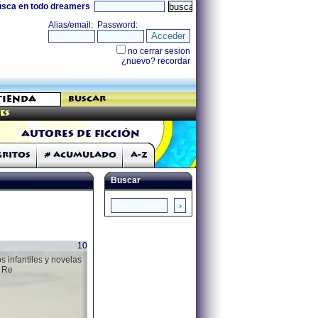
úsca en todo dreamers
buscar
es
Autores de Ficción
Gritos
# Acumulado
A-Z
Buscar
10
s infantiles y novelas
y Re