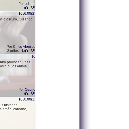
Por
editnm
10 /6.00(2)
o y lo oscuro. Creando
Por
Chico Atómico
1
2 gritos
10
ihiro provocan unas
los dibujos anima
Por
Ceprio
10 /0.00(1)
s historias
, alemán, coreano,