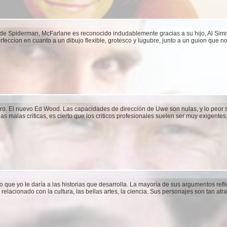
ie de Spiderman, McFarlane es reconocido indudablemente gracias a su hijo, Al Si
feccion en cuanto a un dibujo flexible, grotesco y lugubre, junto a un guion que no
dro. El nuevo Ed Wood. Las capacidades de dirección de Uwe son nulas, y lo peor 
as malas criticas, es cierto que los criticos profesionales suelen ser muy exigentes
tivo que yo le daría a las historias que desarrolla. La mayoría de sus argumentos re
, relacionado con la cultura, las bellas artes, la ciencia. Sus personajes son tan at