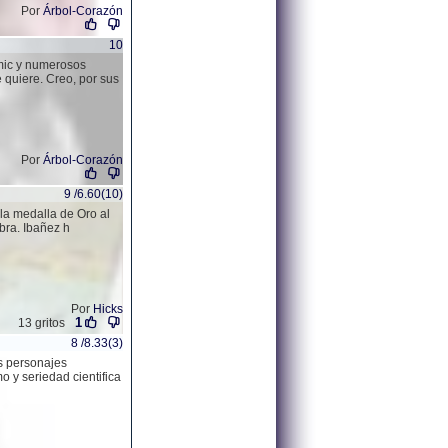
Por
Árbol-Corazón
10
omic y numerosos
 quiere. Creo, por sus
Por
Árbol-Corazón
9 /6.60(10)
la medalla de Oro al
bra. Ibañez h
Por
Hicks
1
13 gritos
8 /8.33(3)
s personajes
 y seriedad cientifica