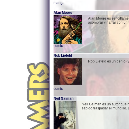
manga
·
Alan Moore
Alan Moore es sencillament
asombrar y narrar con un t
comic
·
Rob Liefeld
Rob Liefeld es un genio (y
comic
·
Neil Gaiman
Neil Gaiman es un autor que m
sabido traspasar el mundillo.