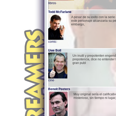
libros
·
Todd McFarlane
A pesar de su exito con la ser
este personaje alcanzaria su per
embargo,
comic
·
Uwe Boll
Un inutil y prepotenten engen
prepotencia, dice no entender l
gran publ
cine
·
Benoit Peeters
Muy original sería el califica
misterioso, sin tiempo ni lugar