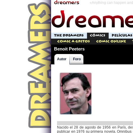
«Anything can happen and 
THE DREAMERS
CÓMICS
PELÍCULAS
Comic a Gritos
Comic Online
Benoit Peeters
Autor
Foro
Nacido el 28 de agosto de 1956 en París, des
publicar en 1976 su primera novela, Omnibus (