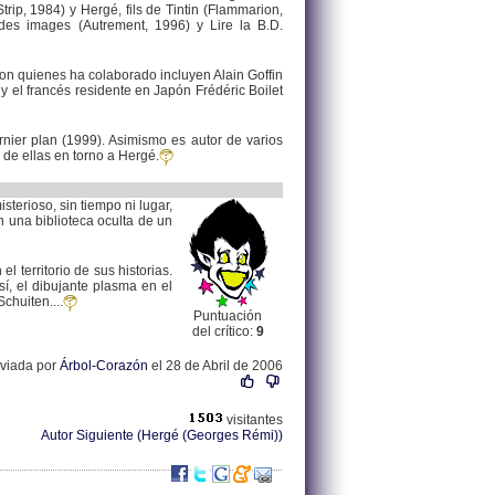
rip, 1984) y Hergé, fils de Tintin (Flammarion,
 des images (Autrement, 1996) y Lire la B.D.
con quienes ha colaborado incluyen Alain Goffin
el francés residente en Japón Frédéric Boilet
rnier plan (1999). Asimismo es autor de varios
 de ellas en torno a Hergé.
sterioso, sin tiempo ni lugar,
n una biblioteca oculta de un
l territorio de sus historias.
í, el dibujante plasma en el
chuiten....
Puntuación
del crítico:
9
nviada por
Árbol-Corazón
el 28 de Abril de 2006
visitantes
Autor Siguiente (Hergé (Georges Rémi))