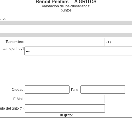
Benoit Peeters ... A GRITOS
Valoración de los ciudadanos:
puntos
ano.
Tu nombre:
(1)
enta mejor hoy?
Ciudad:
País:
E-Mail:
tulo del grito (*):
Tu grito: