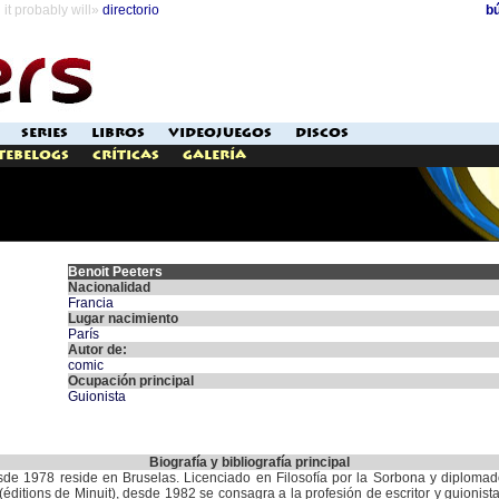
it probably will»
directorio
b
SERIES
LIBROS
VIDEOJUEGOS
DISCOS
Tebelogs
Críticas
Galería
Benoit Peeters
Nacionalidad
Francia
Lugar nacimiento
París
Autor de:
comic
Ocupación principal
Guionista
Biografía y bibliografía principal
de 1978 reside en Bruselas. Licenciado en Filosofía por la Sorbona y diplomado
éditions de Minuit), desde 1982 se consagra a la profesión de escritor y guionis