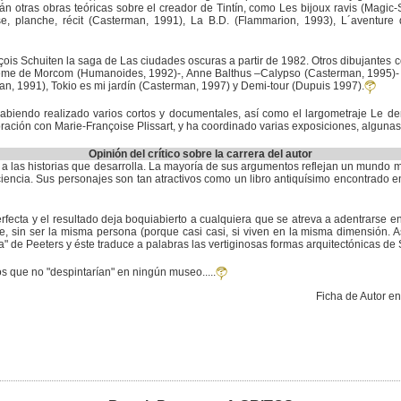
otras obras teóricas sobre el creador de Tintín, como Les bijoux ravis (Magic-St
se, planche, récit (Casterman, 1991), La B.D. (Flammarion, 1993), L´aventure
ois Schuiten la saga de Las ciudades oscuras a partir de 1982. Otros dibujantes 
rème de Morcom (Humanoides, 1992)-, Anne Balthus –Calypso (Casterman, 1995)- y 
n, 1991), Tokio es mi jardín (Casterman, 1997) y Demi-tour (Dupuis 1997).
habiendo realizado varios cortos y documentales, así como el largometraje Le de
ración con Marie-Françoise Plissart, y ha coordinado varias exposiciones, algunas
Opinión del crítico sobre la carrera del autor
ía a las historias que desarrolla. La mayoría de sus argumentos reflejan un mundo mi
a ciencia. Sus personajes son tan atractivos como un libro antiquísimo encontrado e
rfecta y el resultado deja boquiabierto a cualquiera que se atreva a adentrarse en e
, sin ser la misma persona (porque casi casi, si viven en la misma dimensión. As
a" de Peeters y éste traduce a palabras las vertiginosas formas arquitectónicas de S
s que no "despintarían" en ningún museo.....
Ficha de Autor e