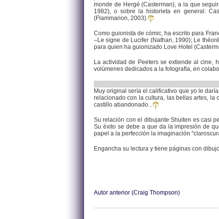
monde de Hergé (Casterman), a la que seguirán 
1982), o sobre la historieta en general: Ca
(Flammarion, 2003).
Como guionista de cómic, ha escrito para Franç
–Le signe de Lucifer (Nathan, 1990); Le théo
para quien ha guionizado Love Hotel (Casterma
La actividad de Peeters se extiende al cine, 
volúmenes dedicados a la fotografía, en colabo
Muy original sería el calificativo que yo le dar
relacionado con la cultura, las bellas artes, l
castillo abandonado...
Su relación con el dibujante Shuiten es casi pe
Su éxito se debe a que da la impresión de que
papel a la perfección la imaginación "claroscur
Engancha su lectura y tiene páginas con dibujo
Autor anterior (Craig Thompson)