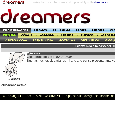
«Anything can happen and it probably will»
directorio
THE DREAMERS
CÓMICS
PELÍCULAS
SERIES
LIBROS
VI
TIENDA
CÓMIC
>
MANGA
>
LIBROS
>
JUEGOS
>
MERCH
Gritos.com
Frikis.com
Noticias
Artículos
Avan
Bienvenido a la casa del 
Oji-sama
Ciudadano desde el 02-08-2005
Buenas noches ciudadanos mi anciano ser se presenta ante vo
5 drillos
ciudadano activo
© Copyright DREAMERS NETWORKS SL. Responsabilidades y Condiciones de U