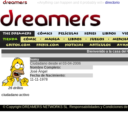
«Anything can happen and it probably will»
directorio
THE DREAMERS
CÓMICS
PELÍCULAS
SERIES
LIBROS
VI
TIENDA
CÓMIC
>
MANGA
>
LIBROS
>
JUEGOS
>
MERCH
Gritos.com
Frikis.com
Noticias
Artículos
Avan
Bienvenido a la casa de
homy
Ciudadano desde el 03-04-2006
Nombre Completo:
José Ángel
Fecha de Nacimiento:
11-11-1978
26 drillos
ciudadano activo
© Copyright DREAMERS NETWORKS SL. Responsabilidades y Condiciones de U