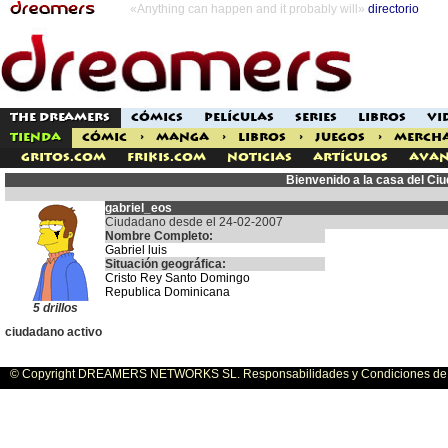
«Anything can happen and it probably will»
directorio
THE DREAMERS
CÓMICS
PELÍCULAS
SERIES
LIBROS
VI
TIENDA
CÓMIC
>
MANGA
>
LIBROS
>
JUEGOS
>
MERCH
Gritos.com
Frikis.com
Noticias
Artículos
Avan
Bienvenido a la casa del Ci
gabriel_eos
Ciudadano desde el 24-02-2007
Nombre Completo:
Gabriel luis
Situación geográfica:
Cristo Rey Santo Domingo
Republica Dominicana
5 drillos
ciudadano activo
© Copyright DREAMERS NETWORKS SL. Responsabilidades y Condiciones de U