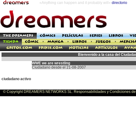
«Anything can happen and it probably will»
directorio
THE DREAMERS
CÓMICS
PELÍCULAS
SERIES
LIBROS
VI
TIENDA
CÓMIC
>
MANGA
>
LIBROS
>
JUEGOS
>
MERCH
Gritos.com
Frikis.com
Noticias
Artículos
Avan
Bienvenido a la casa del Ciudad
WWE we are wrestling
Ciudadano desde el 21-08-2007
ciudadano activo
© Copyright DREAMERS NETWORKS SL. Responsabilidades y Condiciones de U