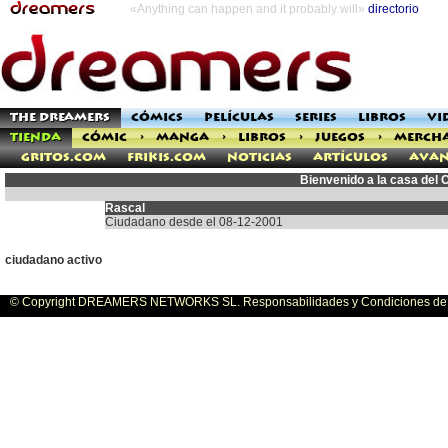
«Anything can happen and it probably will»
directorio
THE DREAMERS
CÓMICS
PELÍCULAS
SERIES
LIBROS
VI
TIENDA
CÓMIC
>
MANGA
>
LIBROS
>
JUEGOS
>
MERCH
Gritos.com
Frikis.com
Noticias
Artículos
Avan
Bienvenido a la casa del
Rascal
Ciudadano desde el 08-12-2001
ciudadano activo
© Copyright DREAMERS NETWORKS SL. Responsabilidades y Condiciones de U