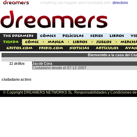
«Anything can happen and it probably will»
directorio
THE DREAMERS
CÓMICS
PELÍCULAS
SERIES
LIBROS
VI
TIENDA
CÓMIC
>
MANGA
>
LIBROS
>
JUEGOS
>
MERCH
Gritos.com
Frikis.com
Noticias
Artículos
Avan
Bienvenido a la casa del C
11 drillos
Jacob Cora
Ciudadano desde el 07-12-2007
ciudadano activo
© Copyright DREAMERS NETWORKS SL. Responsabilidades y Condiciones de U