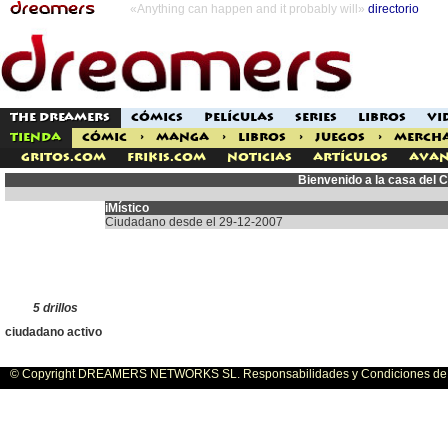
«Anything can happen and it probably will»
directorio
THE DREAMERS
CÓMICS
PELÍCULAS
SERIES
LIBROS
VI
TIENDA
CÓMIC
>
MANGA
>
LIBROS
>
JUEGOS
>
MERCH
Gritos.com
Frikis.com
Noticias
Artículos
Avan
Bienvenido a la casa del 
iMístico
Ciudadano desde el 29-12-2007
5 drillos
ciudadano activo
© Copyright DREAMERS NETWORKS SL. Responsabilidades y Condiciones de U