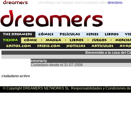
«Anything can happen and it probably will»
directorio
THE DREAMERS
CÓMICS
PELÍCULAS
SERIES
LIBROS
VI
TIENDA
CÓMIC
>
MANGA
>
LIBROS
>
JUEGOS
>
MERCH
Gritos.com
Frikis.com
Noticias
Artículos
Avan
Bienvenido a la casa del C
emoriarty
Ciudadano desde el 31-07-2008
ciudadano activo
© Copyright DREAMERS NETWORKS SL. Responsabilidades y Condiciones de U