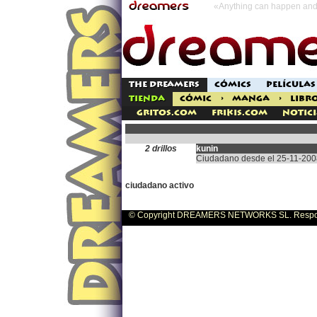
«Anything can happen and 
THE DREAMERS
CÓMICS
PELÍCULAS
TIENDA
CÓMIC
>
MANGA
>
LIBR
Gritos.com
Frikis.com
Notici
2 drillos
kunin
Ciudadano desde el 25-11-200
ciudadano activo
© Copyright DREAMERS NETWORKS SL. Responsa