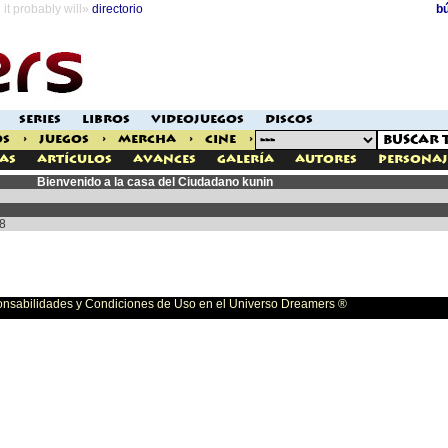
it probably will»
directorio
b
SERIES
LIBROS
VIDEOJUEGOS
DISCOS
OS
>
JUEGOS
>
MERCHA
>
CINE
>
as
Artículos
Avances
Galería
Autores
Personaj
Bienvenido a la casa del Ciudadano kunin
8
bilidades y Condiciones de Uso en el Universo Dreamers ®