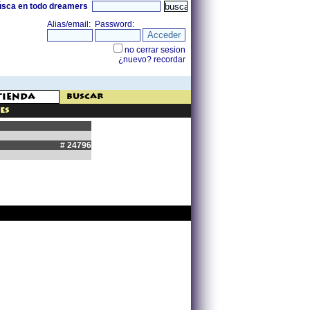
úsca en todo dreamers
buscar
es
# 24796