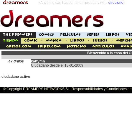
«Anything can happen and it probably will»
directorio
THE DREAMERS
CÓMICS
PELÍCULAS
SERIES
LIBROS
VI
TIENDA
CÓMIC
>
MANGA
>
LIBROS
>
JUEGOS
>
MERCH
Gritos.com
Frikis.com
Noticias
Artículos
Avan
Bienvenido a la casa del 
47 drillos
kattymh
Ciudadano desde el 13-01-2009
ciudadano activo
© Copyright DREAMERS NETWORKS SL. Responsabilidades y Condiciones de U