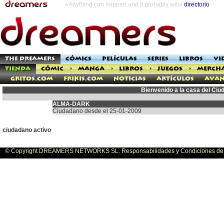
«Anything can happen and it probably will»
directorio
THE DREAMERS
CÓMICS
PELÍCULAS
SERIES
LIBROS
VI
TIENDA
CÓMIC
>
MANGA
>
LIBROS
>
JUEGOS
>
MERCH
Gritos.com
Frikis.com
Noticias
Artículos
Avan
Bienvenido a la casa del C
ALMA-DARK
Ciudadano desde el 25-01-2009
ciudadano activo
© Copyright DREAMERS NETWORKS SL. Responsabilidades y Condiciones de U