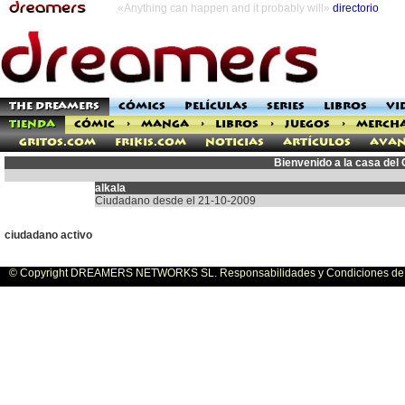
«Anything can happen and it probably will»
directorio
THE DREAMERS
CÓMICS
PELÍCULAS
SERIES
LIBROS
VI
TIENDA
CÓMIC
>
MANGA
>
LIBROS
>
JUEGOS
>
MERCH
Gritos.com
Frikis.com
Noticias
Artículos
Avan
Bienvenido a la casa del
alkala
Ciudadano desde el 21-10-2009
ciudadano activo
© Copyright DREAMERS NETWORKS SL. Responsabilidades y Condiciones de U