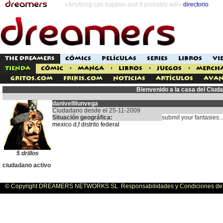
«Anything can happen and it probably will»
directorio
THE DREAMERS
CÓMICS
PELÍCULAS
SERIES
LIBROS
VI
TIENDA
CÓMIC
>
MANGA
>
LIBROS
>
JUEGOS
>
MERCH
Gritos.com
Frikis.com
Noticias
Artículos
Avan
Bienvenido a la casa del Ciud
danivellilunvega
Ciudadano desde el 25-11-2009
Situación geográfica:
submit your fantasies..
mexico d,f distrito federal
5 drillos
ciudadano activo
© Copyright DREAMERS NETWORKS SL. Responsabilidades y Condiciones de U