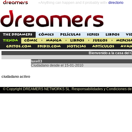
«Anything can happen and it probably will»
directorio
THE DREAMERS
CÓMICS
PELÍCULAS
SERIES
LIBROS
VI
TIENDA
CÓMIC
>
MANGA
>
LIBROS
>
JUEGOS
>
MERCH
Gritos.com
Frikis.com
Noticias
Artículos
Avan
Bienvenido a la casa del
laxe03
Ciudadano desde el 15-01-2010
ciudadano activo
© Copyright DREAMERS NETWORKS SL. Responsabilidades y Condiciones de U