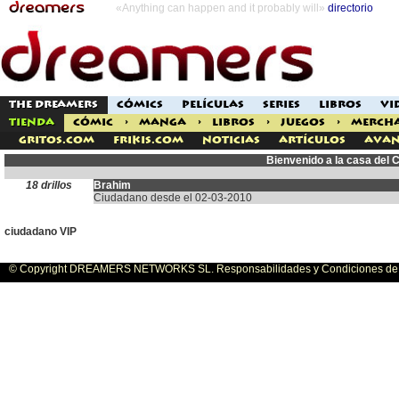
«Anything can happen and it probably will»
directorio
THE DREAMERS
CÓMICS
PELÍCULAS
SERIES
LIBROS
VI
TIENDA
CÓMIC
>
MANGA
>
LIBROS
>
JUEGOS
>
MERCH
Gritos.com
Frikis.com
Noticias
Artículos
Avan
Bienvenido a la casa del
18 drillos
Brahim
Ciudadano desde el 02-03-2010
ciudadano VIP
© Copyright DREAMERS NETWORKS SL. Responsabilidades y Condiciones de U