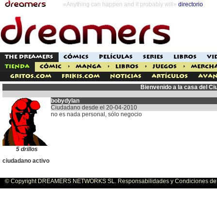
«Anything can happen and it probably will»
directorio
THE DREAMERS
CÓMICS
PELÍCULAS
SERIES
LIBROS
VI
TIENDA
CÓMIC
>
MANGA
>
LIBROS
>
JUEGOS
>
MERCH
Gritos.com
Frikis.com
Noticias
Artículos
Avan
Bienvenido a la casa del C
bobydylan
Ciudadano desde el 20-04-2010
no es nada personal, sólo negocio
5 drillos
ciudadano activo
© Copyright DREAMERS NETWORKS SL. Responsabilidades y Condiciones de U