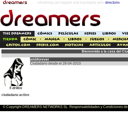
«Anything can happen and it probably will»
directorio
THE DREAMERS
CÓMICS
PELÍCULAS
SERIES
LIBROS
VI
TIENDA
CÓMIC
>
MANGA
>
LIBROS
>
JUEGOS
>
MERCH
Gritos.com
Frikis.com
Noticias
Artículos
Avan
Bienvenido a la casa del C
ambforever
Ciudadano desde el 28-04-2010
5 drillos
ciudadano activo
© Copyright DREAMERS NETWORKS SL. Responsabilidades y Condiciones de U