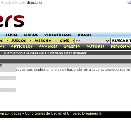
it probably will»
directorio
b
SERIES
LIBROS
VIDEOJUEGOS
DISCOS
OS
>
JUEGOS
>
MERCHA
>
CINE
>
as
Artículos
Avances
Galería
Autores
Personaj
Bienvenido a la casa del Ciudadano elescuchador
10
soy un cochondo,siempre estoy haciendo reir a la gente,viendola reir yo s
bilidades y Condiciones de Uso en el Universo Dreamers ®