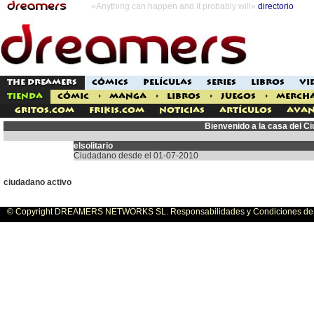
«Anything can happen and it probably will»
directorio
THE DREAMERS
CÓMICS
PELÍCULAS
SERIES
LIBROS
VI
TIENDA
CÓMIC
>
MANGA
>
LIBROS
>
JUEGOS
>
MERCH
Gritos.com
Frikis.com
Noticias
Artículos
Avan
Bienvenido a la casa del Ci
elsolitario
Ciudadano desde el 01-07-2010
ciudadano activo
© Copyright DREAMERS NETWORKS SL. Responsabilidades y Condiciones de U