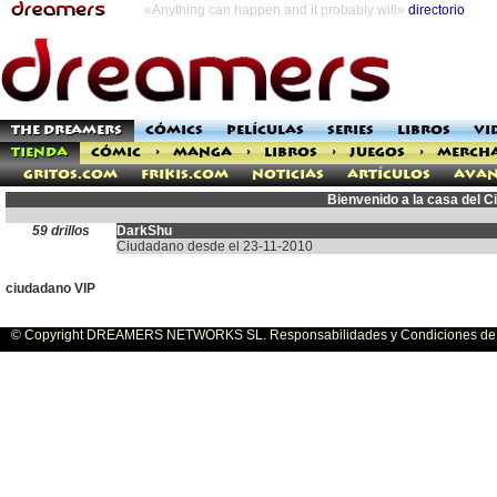
«Anything can happen and it probably will»
directorio
THE DREAMERS
CÓMICS
PELÍCULAS
SERIES
LIBROS
VI
TIENDA
CÓMIC
>
MANGA
>
LIBROS
>
JUEGOS
>
MERCH
Gritos.com
Frikis.com
Noticias
Artículos
Avan
Bienvenido a la casa del 
59 drillos
DarkShu
Ciudadano desde el 23-11-2010
ciudadano VIP
© Copyright DREAMERS NETWORKS SL. Responsabilidades y Condiciones de U