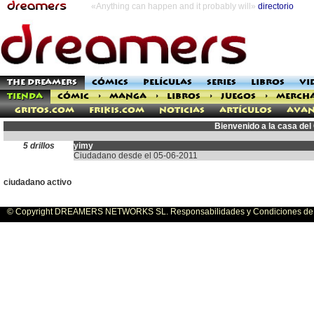
«Anything can happen and it probably will»
directorio
THE DREAMERS
CÓMICS
PELÍCULAS
SERIES
LIBROS
VI
TIENDA
CÓMIC
>
MANGA
>
LIBROS
>
JUEGOS
>
MERCH
Gritos.com
Frikis.com
Noticias
Artículos
Avan
Bienvenido a la casa de
5 drillos
yimy
Ciudadano desde el 05-06-2011
ciudadano activo
© Copyright DREAMERS NETWORKS SL. Responsabilidades y Condiciones de U