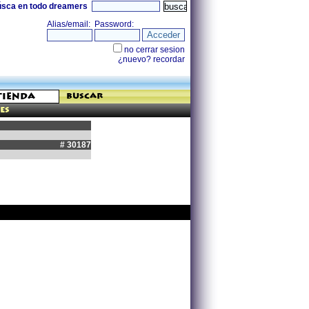
úsca en todo dreamers
buscar
es
# 30187