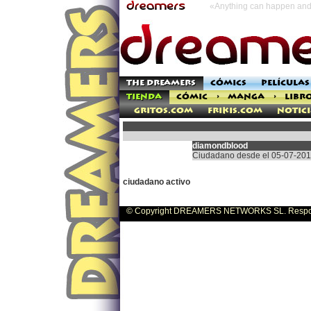
«Anything can happen and 
THE DREAMERS
CÓMICS
PELÍCULAS
TIENDA
CÓMIC
>
MANGA
>
LIBR
Gritos.com
Frikis.com
Notici
diamondblood
Ciudadano desde el 05-07-201
ciudadano activo
© Copyright DREAMERS NETWORKS SL. Responsa