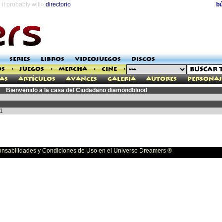
it probably will»
directorio
b
SERIES
LIBROS
VIDEOJUEGOS
DISCOS
OS
>
JUEGOS
>
MERCHA
>
CINE
>
as
Artículos
Avances
Galería
Autores
Personaj
Bienvenido a la casa del Ciudadano diamondblood
1
bilidades y Condiciones de Uso en el Universo Dreamers ®