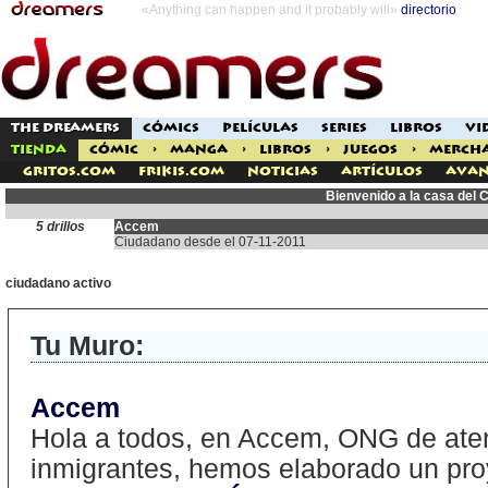
«Anything can happen and it probably will»
directorio
THE DREAMERS
CÓMICS
PELÍCULAS
SERIES
LIBROS
VI
TIENDA
CÓMIC
>
MANGA
>
LIBROS
>
JUEGOS
>
MERCH
Gritos.com
Frikis.com
Noticias
Artículos
Avan
Bienvenido a la casa del
5 drillos
Accem
Ciudadano desde el 07-11-2011
ciudadano activo
Tu Muro:
Accem
Hola a todos, en Accem, ONG de aten
inmigrantes, hemos elaborado un pr