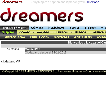
«Anything can happen and it probably will»
directorio
THE DREAMERS
CÓMICS
PELÍCULAS
SERIES
LIBROS
VI
TIENDA
CÓMIC
>
MANGA
>
LIBROS
>
JUEGOS
>
MERCH
Gritos.com
Frikis.com
Noticias
Artículos
Avan
Bienvenido a la casa del C
50 drillos
MauserP08
Ciudadano desde el 18-11-2011
ciudadano VIP
© Copyright DREAMERS NETWORKS SL. Responsabilidades y Condiciones de U