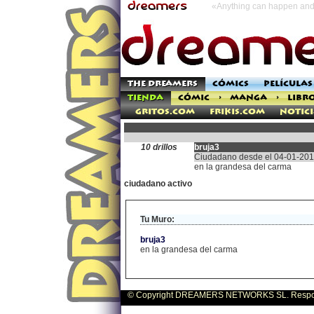
«Anything can happen and 
THE DREAMERS
CÓMICS
PELÍCULAS
TIENDA
CÓMIC
>
MANGA
>
LIBR
Gritos.com
Frikis.com
Notici
10 drillos
bruja3
Ciudadano desde el 04-01-20
en la grandesa del carma
ciudadano activo
Tu Muro:
bruja3
en la grandesa del carma
© Copyright DREAMERS NETWORKS SL. Responsa