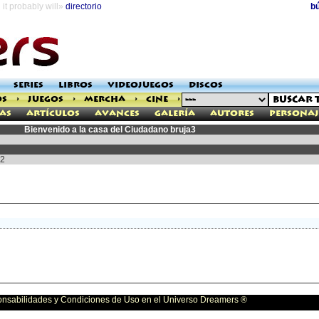
it probably will»
directorio
b
SERIES
LIBROS
VIDEOJUEGOS
DISCOS
OS
>
JUEGOS
>
MERCHA
>
CINE
>
as
Artículos
Avances
Galería
Autores
Personaj
Bienvenido a la casa del Ciudadano bruja3
12
bilidades y Condiciones de Uso en el Universo Dreamers ®