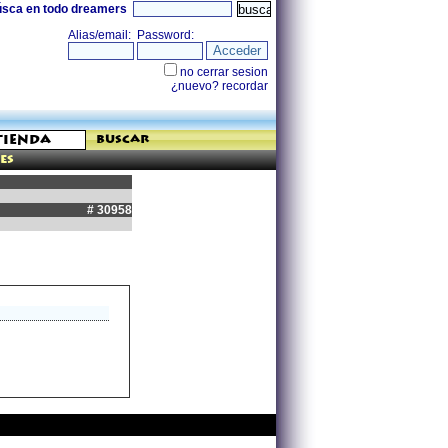
úsca en todo dreamers
buscar
es
# 30958