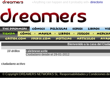
«Anything can happen and it probably will»
directorio
THE DREAMERS
CÓMICS
PELÍCULAS
SERIES
LIBROS
VI
TIENDA
CÓMIC
>
MANGA
>
LIBROS
>
JUEGOS
>
MERCH
Gritos.com
Frikis.com
Noticias
Artículos
Avan
Bienvenido a la casa del Ciu
10 drillos
calebnewcastle
Ciudadano desde el 29-01-2012
ciudadano activo
© Copyright DREAMERS NETWORKS SL. Responsabilidades y Condiciones de U