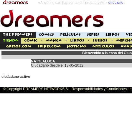
«Anything can happen and it probably will»
directorio
THE DREAMERS
CÓMICS
PELÍCULAS
SERIES
LIBROS
VI
TIENDA
CÓMIC
>
MANGA
>
LIBROS
>
JUEGOS
>
MERCH
Gritos.com
Frikis.com
Noticias
Artículos
Avan
Bienvenido a la casa del C
NATYLALOCA
Ciudadano desde el 13-05-2012
ciudadano activo
© Copyright DREAMERS NETWORKS SL. Responsabilidades y Condiciones de U