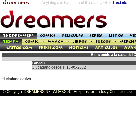
«Anything can happen and it probably will»
directorio
THE DREAMERS
CÓMICS
PELÍCULAS
SERIES
LIBROS
VI
TIENDA
CÓMIC
>
MANGA
>
LIBROS
>
JUEGOS
>
MERCH
Gritos.com
Frikis.com
Noticias
Artículos
Avan
Bienvenido a la casa del
Landau
Ciudadano desde el 16-05-2012
ciudadano activo
© Copyright DREAMERS NETWORKS SL. Responsabilidades y Condiciones de U