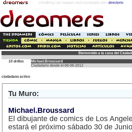
«Anything can happen and it probably will»
directorio
THE DREAMERS
CÓMICS
PELÍCULAS
SERIES
LIBROS
VI
TIENDA
CÓMIC
>
MANGA
>
LIBROS
>
JUEGOS
>
MERCH
Gritos.com
Frikis.com
Noticias
Artículos
Avan
Bienvenido a la casa del Ciuda
10 drillos
Michael.Broussard
Ciudadano desde el 08-06-2012
ciudadano activo
Tu Muro:
Michael.Broussard
El dibujante de comics de Los Angele
estará el próximo sábado 30 de Junio