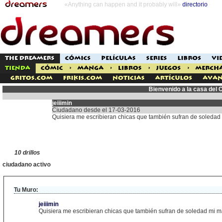
«Anything can happen and it probably will»
directorio
THE DREAMERS
CÓMICS
PELÍCULAS
SERIES
LIBROS
VI
TIENDA
CÓMIC
>
MANGA
>
LIBROS
>
JUEGOS
>
MERCH
Gritos.com
Frikis.com
Noticias
Artículos
Avan
Bienvenido a la casa del C
jeiiimin
Ciudadano desde el 17-03-2016
Quisiera me escribieran chicas que también sufran de soledad
10 drillos
ciudadano activo
Tu Muro:
jeiiimin
Quisiera me escribieran chicas que también sufran de soledad mi m