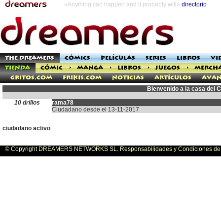
«Anything can happen and it probably will»
directorio
THE DREAMERS
CÓMICS
PELÍCULAS
SERIES
LIBROS
VI
TIENDA
CÓMIC
>
MANGA
>
LIBROS
>
JUEGOS
>
MERCH
Gritos.com
Frikis.com
Noticias
Artículos
Avan
Bienvenido a la casa del
10 drillos
rama78
Ciudadano desde el 13-11-2017
ciudadano activo
© Copyright DREAMERS NETWORKS SL. Responsabilidades y Condiciones de U