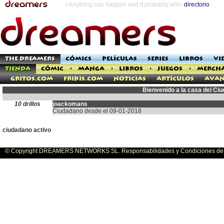
«Anything can happen and it probably will»
directorio
THE DREAMERS
CÓMICS
PELÍCULAS
SERIES
LIBROS
VI
TIENDA
CÓMIC
>
MANGA
>
LIBROS
>
JUEGOS
>
MERCH
Gritos.com
Frikis.com
Noticias
Artículos
Avan
Bienvenido a la casa del C
10 drillos
joackomans
Ciudadano desde el 09-01-2018
ciudadano activo
© Copyright DREAMERS NETWORKS SL. Responsabilidades y Condiciones de U