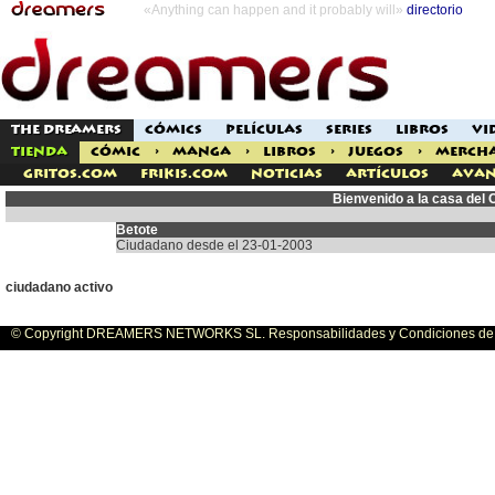
«Anything can happen and it probably will»
directorio
THE DREAMERS
CÓMICS
PELÍCULAS
SERIES
LIBROS
VI
TIENDA
CÓMIC
>
MANGA
>
LIBROS
>
JUEGOS
>
MERCH
Gritos.com
Frikis.com
Noticias
Artículos
Avan
Bienvenido a la casa del
Betote
Ciudadano desde el 23-01-2003
ciudadano activo
© Copyright DREAMERS NETWORKS SL. Responsabilidades y Condiciones de U