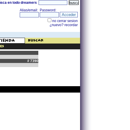
úsca en todo dreamers
buscar
es
# 7390