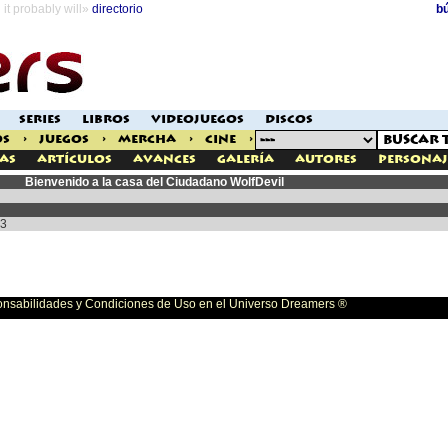
it probably will»
directorio
b
SERIES
LIBROS
VIDEOJUEGOS
DISCOS
OS
>
JUEGOS
>
MERCHA
>
CINE
>
as
Artículos
Avances
Galería
Autores
Personaj
Bienvenido a la casa del Ciudadano WolfDevil
03
bilidades y Condiciones de Uso en el Universo Dreamers ®