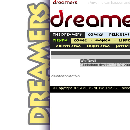
«Anything can happen and 
THE DREAMERS
CÓMICS
PELÍCULAS
TIENDA
CÓMIC
>
MANGA
>
LIBR
Gritos.com
Frikis.com
Notici
WolfDevil
Ciudadano desde el 27-07-20
ciudadano activo
© Copyright DREAMERS NETWORKS SL. Responsa