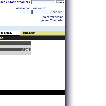
úsca en todo dreamers
buscar
es
# 9654