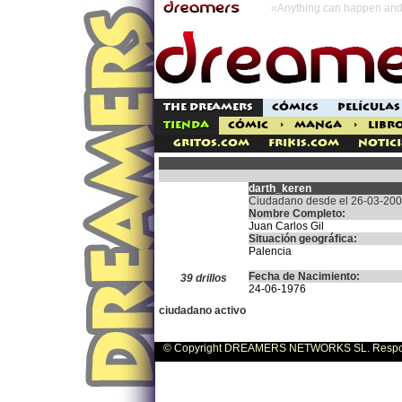
«Anything can happen and 
THE DREAMERS
CÓMICS
PELÍCULAS
TIENDA
CÓMIC
>
MANGA
>
LIBR
Gritos.com
Frikis.com
Notici
darth_keren
Ciudadano desde el 26-03-20
Nombre Completo:
Juan Carlos Gil
Situación geográfica:
Palencia
Fecha de Nacimiento:
39 drillos
24-06-1976
ciudadano activo
© Copyright DREAMERS NETWORKS SL. Responsa