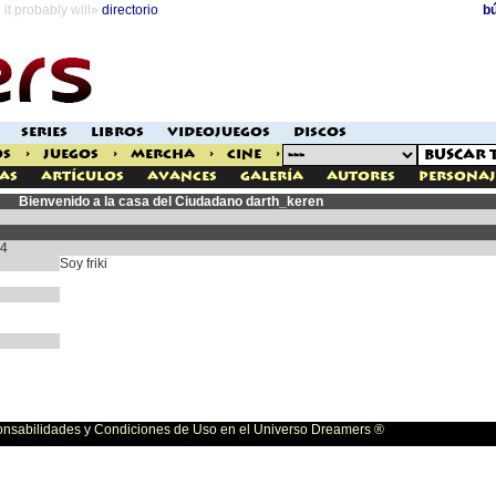
it probably will»
directorio
b
SERIES
LIBROS
VIDEOJUEGOS
DISCOS
OS
>
JUEGOS
>
MERCHA
>
CINE
>
as
Artículos
Avances
Galería
Autores
Personaj
Bienvenido a la casa del Ciudadano darth_keren
04
Soy friki
bilidades y Condiciones de Uso en el Universo Dreamers ®