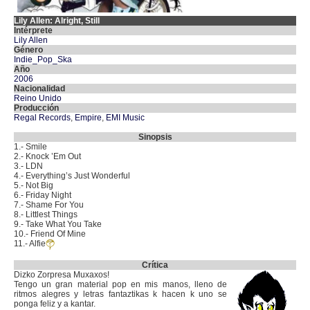
Lily Allen: Alright, Still
Intérprete
Lily Allen
Género
Indie_Pop_Ska
Año
2006
Nacionalidad
Reino Unido
Producción
Regal Records
,
Empire
,
EMI Music
Sinopsis
1.- Smile
2.- Knock ’Em Out
3.- LDN
4.- Everything’s Just Wonderful
5.- Not Big
6.- Friday Night
7.- Shame For You
8.- Littlest Things
9.- Take What You Take
10.- Friend Of Mine
11.- Alfie
Crítica
Dizko Zorpresa Muxaxos!
Tengo un gran material pop en mis manos, lleno de
ritmos alegres y letras fantaztikas k hacen k uno se
ponga feliz y a kantar.