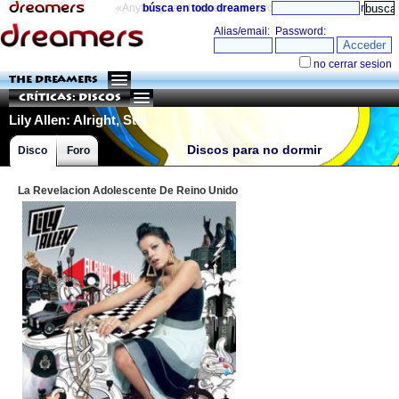
«Anything can happen and it probably will»
búsca en todo dreamers
directorio
THE DREAMERS
Críticas: Discos
Lily Allen: Alright, Still
Discos para no dormir
Disco
Foro
La Revelacion Adolescente De Reino Unido