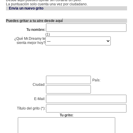
Desde aquí puedes opinar sin cortarte un pelo.
La puntuación solo cuenta una vez por ciudadano.
Envia un nuevo grito
Puedes gritar a tu aire desde aquí
Tu nombre:
(1)
¿Qué Mr.Dreamy te
sienta mejor hoy?
País:
Ciudad:
E-Mail:
Título del grito (*):
Tu grito: