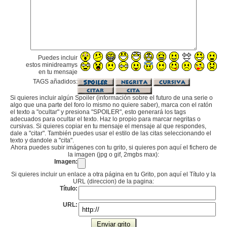
Puedes incluir
estos minidreamys
en tu mensaje
TAGS añadidos:
Si quieres incluir algún Spoiler (información sobre el futuro de una serie o
algo que una parte del foro lo mismo no quiere saber), marca con el ratón
el texto a "ocultar" y presiona "SPOILER", esto generará los tags
adecuados para ocultar el texto. Haz lo propio para marcar negritas o
cursivas. Si quieres copiar en tu mensaje el mensaje al que respondes,
dale a "citar". También puedes usar el estilo de las citas seleccionando el
texto y dandole a "cita".
Ahora puedes subir imágenes con tu grito, si quieres pon aquí el fichero de
la imagen (jpg o gif, 2mgbs max):
Imagen:
Si quieres incluir un enlace a otra página en tu Grito, pon aquí el Título y la
URL (direccion) de la pagina:
Título:
URL: