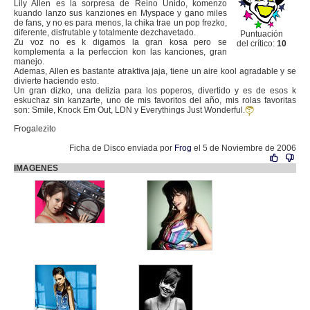
Lily Allen es la sorpresa de Reino Unido, komenzo
kuando lanzo sus kanziones en Myspace y gano miles
de fans, y no es para menos, la chika trae un pop frezko,
diferente, disfrutable y totalmente dezchavetado.
Puntuación
Zu voz no es k digamos la gran kosa pero se
del crítico:
10
komplementa a la perfeccion kon las kanciones, gran
manejo.
Ademas, Allen es bastante atraktiva jaja, tiene un aire kool agradable y se
divierte haciendo esto.
Un gran dizko, una delizia para los poperos, divertido y es de esos k
eskuchaz sin kanzarte, uno de mis favoritos del año, mis rolas favoritas
son: Smile, Knock Em Out, LDN y Everythings Just Wonderful.
Frogalezito
Ficha de Disco enviada por
Frog
el 5 de Noviembre de 2006
IMAGENES