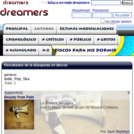
«Anything can happen and it probably will»
búsca en todo dreamers
directorio
THE DREAMERS
Principal
Listados
Últimas modificaciones
Críticas: Discos
Cronológico
# Críticos
# Público
# Gritos
# Acumulado
A-Z
Discos para no dormir
Resultados de la búsqueda en discos
genero
:
Indie_Pop_Ska
Total: 2
Superchick:
9
Beauty from Pain
La Belleza del Dolor
Cuarto Disco de este grupo de Música Cristiana.
Por
Jack Skeleton