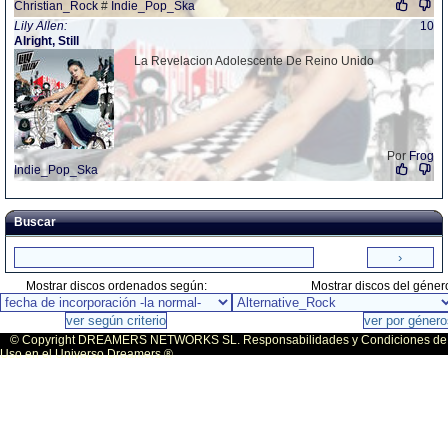
Christian_Rock
#
Indie_Pop_Ska
Lily Allen:
10
Alright, Still
La Revelacion Adolescente De Reino Unido
Por
Frog
Indie_Pop_Ska
Buscar
Mostrar discos ordenados según:
Mostrar discos del géner
© Copyright DREAMERS NETWORKS SL. Responsabilidades y Condiciones de
Uso en el Universo Dreamers ®