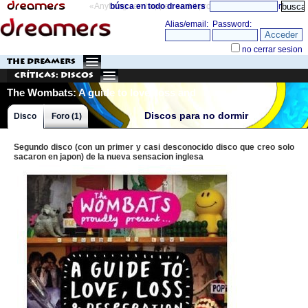
«Anything can happen and it probably will»
búsca en todo dreamers
directorio
THE DREAMERS
Críticas: Discos
The Wombats: A guide to love, loss and
desperation
Discos para no dormir
Disco
Foro (1)
Segundo disco (con un primer y casi desconocido disco que creo solo
sacaron en japon) de la nueva sensacion inglesa