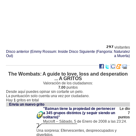
visitantes
Disco anterior (Emmy Rossum: Inside
Disco Siguiente (Fangoria: Naturalez
Out)
a Muerta)
The Wombats: A guide to love, loss and desperation
... A GRITOS
Valoración de los ciudadanos:
7.00
puntos
Desde aquí puedes opinar sin cortarte un pelo.
La puntuación solo cuenta una vez por ciudadano.
Hay
1
gritos en total
Envia un nuevo grito
"Batman tiene la propiedad de pertenecer
Le dio
a 345 grupos distintos (y seguir siendo un
7
solitario)"
puntos
Mycroft -- Sábado, 5 de Enero de 2008 a las 23:24.
.
83.41.200.42 |
Una sorpresa: Efervescentes, despreocupados y
divertidos.