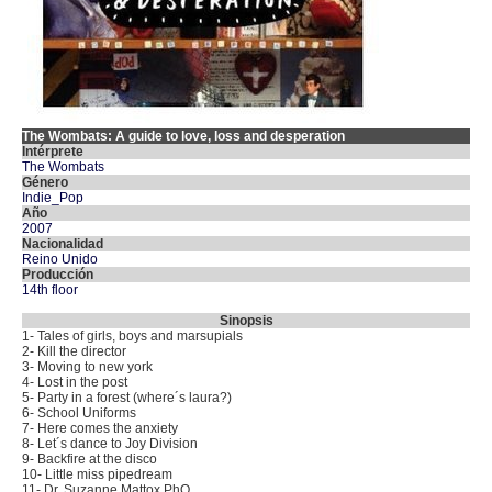
The Wombats: A guide to love, loss and desperation
Intérprete
The Wombats
Género
Indie_Pop
Año
2007
Nacionalidad
Reino Unido
Producción
14th floor
Sinopsis
1- Tales of girls, boys and marsupials
2- Kill the director
3- Moving to new york
4- Lost in the post
5- Party in a forest (where´s laura?)
6- School Uniforms
7- Here comes the anxiety
8- Let´s dance to Joy Division
9- Backfire at the disco
10- Little miss pipedream
11- Dr. Suzanne Mattox PhQ