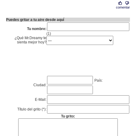
comentar
Puedes gritar a tu aire desde aquí
Tu nombre:
(1)
¿Qué Mr.Dreamy te
sienta mejor hoy?
País:
Ciudad:
E-Mail:
Título del grito (*):
Tu grito: