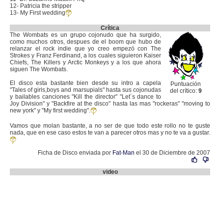
12- Patricia the stripper
13- My First wedding
Crítica
The Wombats es un grupo cojonudo que ha surgido,
como muchos otros, despues de el boom que hubo de
relanzar el rock indie que yo creo empezó con The
Strokes y Franz Ferdinand, a los cuales siguieron Kaiser
Chiefs, The Killers y Arctic Monkeys y a los que ahora
siguen The Wombats.
El disco esta bastante bien desde su intro a capela
Puntuación
"Tales of girls,boys and marsupials" hasta sus cojonudas
del crítico:
9
y bailables canciones "Kill the director" "Let´s dance to
Joy Division" y "Backfire at the disco" hasta las mas "rockeras" "moving to
new york" y "My first wedding".
Vamos que molan bastante, a no ser de que todo este rollo no te guste
nada, que en ese caso estos te van a parecer otros mas y no te va a gustar.
Ficha de Disco enviada por
Fat-Man
el 30 de Diciembre de 2007
video