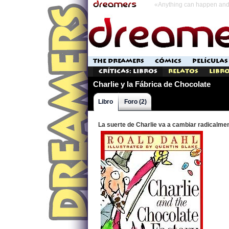
«Anything can happen and 
THE DREAMERS
CÓMICS
PELÍCULAS
Críticas: Libros
Relatos
Libro
Charlie y la Fábrica de Chocolate
Libro
Foro (2)
La suerte de Charlie va a cambiar radicalment