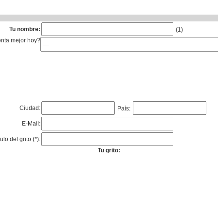
Tu nombre:
(1)
enta mejor hoy?
Ciudad:
País:
E-Mail:
tulo del grito (*):
Tu grito: