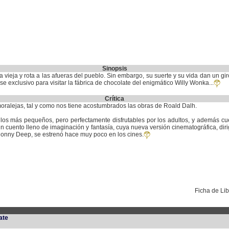
Sinopsis
a vieja y rota a las afueras del pueblo. Sin embargo, su suerte y su vida dan un
se exclusivo para visitar la fábrica de chocolate del enigmático Willy Wonka...
Crítica
moralejas, tal y como nos tiene acostumbrados las obras de Roald Dalh.
los más pequeños, pero perfectamente disfrutables por los adultos, y además cue
 cuento lleno de imaginación y fantasía, cuya nueva versión cinematográfica, diri
onny Deep, se estrenó hace muy poco en los cines.
Ficha de Li
ate