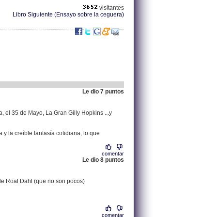
visitantes
Libro Siguiente (Ensayo sobre la ceguera)
Le dio 7 puntos
.
85.136.112.184 |
 el 35 de Mayo, La Gran Gilly Hopkins ...y
 y la creíble fantasía cotidiana, lo que
comentar
Le dio 8 puntos
.
83.51.197.177 |
o de Roal Dahl (que no son pocos)
comentar