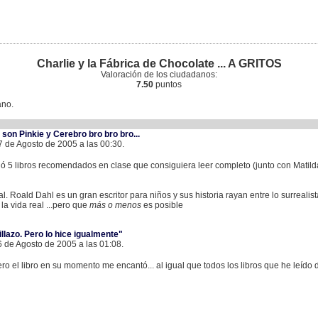
Charlie y la Fábrica de Chocolate ... A GRITOS
Valoración de los ciudadanos:
7.50
puntos
ano.
 son Pinkie y Cerebro bro bro bro...
 de Agosto de 2005 a las 00:30.
 5 libros recomendados en clase que consiguiera leer completo (junto con Matilda,
l. Roald Dahl es un gran escritor para niños y sus historia rayan entre lo surrealista
 la vida real ...pero que
más o menos
es posible
illazo. Pero lo hice igualmente"
6 de Agosto de 2005 a las 01:08.
pero el libro en su momento me encantó... al igual que todos los libros que he leíd