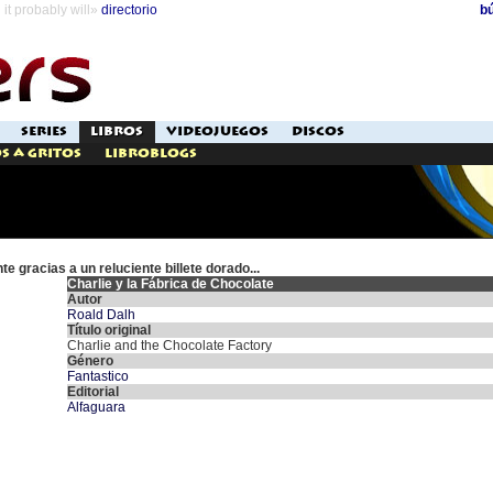
it probably will»
directorio
b
SERIES
LIBROS
VIDEOJUEGOS
DISCOS
s a Gritos
Libroblogs
e gracias a un reluciente billete dorado...
Charlie y la Fábrica de Chocolate
Autor
Roald Dalh
Título original
Charlie and the Chocolate Factory
Género
Fantastico
Editorial
Alfaguara