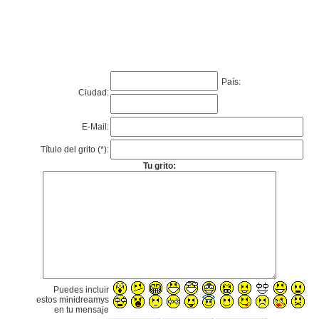
País:
Ciudad:
E-Mail:
Título del grito (*):
Tu grito:
Puedes incluir
estos minidreamys
en tu mensaje