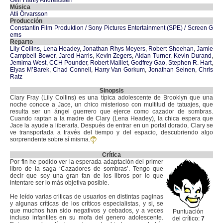
Geir Hartly Andreassen
Música
Atli Örvarsson
Producción
Constantin Film Produktion / Sony Pictures Entertainment (SPE) / Screen G
ems
Reparto
Lily Collins
,
Lena Headey
,
Jonathan Rhys Meyers
,
Robert Sheehan
,
Jamie
Campbell Bower
,
Jared Harris
,
Kevin Zegers
,
Aidan Turner
,
Kevin Durand
,
Jemima West
,
CCH Pounder
,
Robert Maillet
,
Godfrey Gao
,
Stephen R. Hart
,
Elyas M’Barek
,
Chad Connell
,
Harry Van Gorkum
,
Jonathan Seinen
,
Chris
Ratz
Sinopsis
Clary Fray (Lily Collins) es una típica adolescente de Brooklyn que una
noche conoce a Jace, un chico misterioso con multitud de tatuajes, que
resulta ser un ángel guerrero que ejerce como cazador de sombras.
Cuando raptan a la madre de Clary (Lena Headey), la chica espera que
Jace la ayude a liberarla. Después de entrar en un portal dorado, Clary se
ve transportada a través del tiempo y del espacio, descubriendo algo
sorprendente sobre sí misma.
Crítica
Por fin he podido ver la esperada adaptación del primer
libro de la saga ‘Cazadores de sombras’. Tengo que
decir que soy una gran fan de los libros por lo que
intentare ser lo más objetiva posible.
He leído varias criticas de usuarios en distintas paginas
y algunas críticas de los críticos especialistas, y si, se
que muchos han sido negativos y cebados, y a veces
Puntuación
incluso infantiles en su mofa del genero adolescente.
del crítico:
7