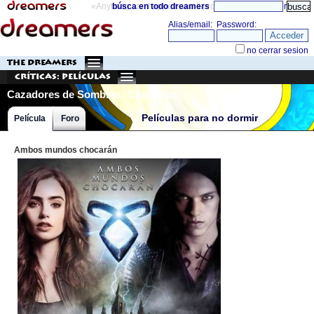
«Anything can happen and it probably will»
búsca en todo dreamers
directorio
THE DREAMERS
Críticas: Películas
Cazadores de Sombras: Ciudad de
Hueso
Películas para no dormir
Película
Foro
Ambos mundos chocarán