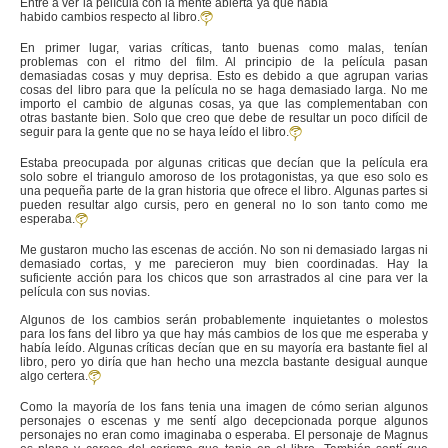
Entre a ver la película con la mente abierta ya que había
habido cambios respecto al libro.
En primer lugar, varias críticas, tanto buenas como malas, tenían
problemas con el ritmo del film. Al principio de la película pasan
demasiadas cosas y muy deprisa. Esto es debido a que agrupan varias
cosas del libro para que la película no se haga demasiado larga. No me
importo el cambio de algunas cosas, ya que las complementaban con
otras bastante bien. Solo que creo que debe de resultar un poco difícil de
seguir para la gente que no se haya leído el libro.
Estaba preocupada por algunas criticas que decían que la película era
solo sobre el triangulo amoroso de los protagonistas, ya que eso solo es
una pequeña parte de la gran historia que ofrece el libro. Algunas partes si
pueden resultar algo cursis, pero en general no lo son tanto como me
esperaba.
Me gustaron mucho las escenas de acción. No son ni demasiado largas ni
demasiado cortas, y me parecieron muy bien coordinadas. Hay la
suficiente acción para los chicos que son arrastrados al cine para ver la
película con sus novias.
Algunos de los cambios serán probablemente inquietantes o molestos
para los fans del libro ya que hay más cambios de los que me esperaba y
había leído. Algunas críticas decían que en su mayoría era bastante fiel al
libro, pero yo diría que han hecho una mezcla bastante desigual aunque
algo certera.
Como la mayoría de los fans tenia una imagen de cómo serian algunos
personajes o escenas y me sentí algo decepcionada porque algunos
personajes no eran como imaginaba o esperaba. El personaje de Magnus