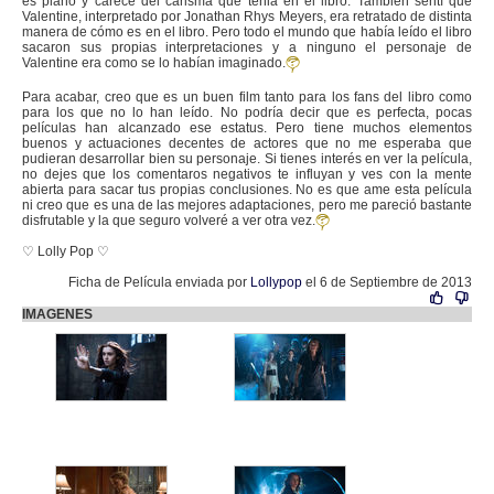
es plano y carece del carisma que tenia en el libro. También sentí que
Valentine, interpretado por Jonathan Rhys Meyers, era retratado de distinta
manera de cómo es en el libro. Pero todo el mundo que había leído el libro
sacaron sus propias interpretaciones y a ninguno el personaje de
Valentine era como se lo habían imaginado.
Para acabar, creo que es un buen film tanto para los fans del libro como
para los que no lo han leído. No podría decir que es perfecta, pocas
películas han alcanzado ese estatus. Pero tiene muchos elementos
buenos y actuaciones decentes de actores que no me esperaba que
pudieran desarrollar bien su personaje. Si tienes interés en ver la película,
no dejes que los comentaros negativos te influyan y ves con la mente
abierta para sacar tus propias conclusiones. No es que ame esta película
ni creo que es una de las mejores adaptaciones, pero me pareció bastante
disfrutable y la que seguro volveré a ver otra vez.
♡ Lolly Pop ♡
Ficha de Película enviada por
Lollypop
el 6 de Septiembre de 2013
IMAGENES