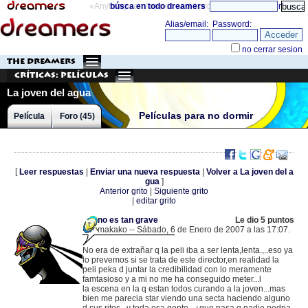
«Anything can happen and it probably will»
búsca en todo dreamers
directorio
THE DREAMERS
Críticas: Películas
La joven del agua
Películas para no dormir
Película
Foro (45)
[
Leer respuestas
|
Enviar una nueva respuesta
|
Volver a La joven del a
gua
]
Anterior grito
|
Siguiente grito
|
editar grito
no es tan grave
Le dio 5 puntos
makako -- Sábado, 6 de Enero de 2007 a las 17:07.
.
80.25.35.62 |
No era de extrañar q la peli iba a ser lenta,lenta.,..eso ya
lo prevemos si se trata de este director,en realidad la
peli peka d juntar la credibilidad con lo meramente
famtasioso y a mi no me ha conseguido meter...l
la escena en la q estan todos curando a la joven...mas
bien me parecia star viendo una secta haciendo alguno