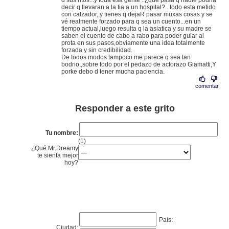
d sus ritos...y toda esa gente ..¿que pasa q nadie podria
decir q llevaran a la tia a un hospital?...todo esta metido
con calzador,,y tienes q dejaR pasar muxas cosas y se
vé realmente forzado para q sea un cuento...en un
tiempo actual,luego resulta q la asiatica y su madre se
saben el cuento de cabo a rabo para poder guiar al
prota en sus pasos,obviamente una idea totalmente
forzada y sin credibilidad.
De todos modos tampoco me parece q sea tan
bodrio,,sobre todo por el pedazo de actorazo Giamatti,Y
porke debo d tener mucha paciencia.
comentar
Responder a este grito
Tu nombre:
(1)
¿Qué Mr.Dreamy
te sienta mejor
hoy?
País:
Ciudad: