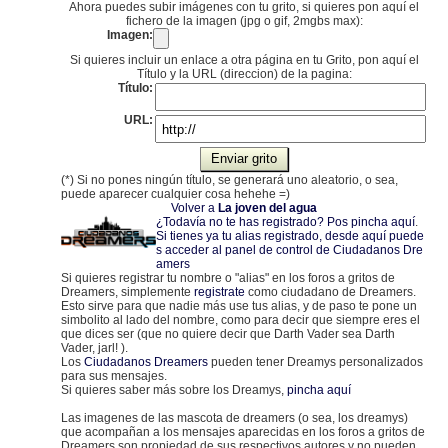
Ahora puedes subir imágenes con tu grito, si quieres pon aquí el
fichero de la imagen (jpg o gif, 2mgbs max):
Imagen:
Si quieres incluir un enlace a otra página en tu Grito, pon aquí el
Título y la URL (direccion) de la pagina:
Título:
URL:
(*) Si no pones ningún título, se generará uno aleatorio, o sea,
puede aparecer cualquier cosa hehehe =)
Volver a
La joven del agua
¿Todavía no te has registrado? Pos pincha aquí
.
Si tienes ya tu alias registrado, desde aquí puede
s acceder al panel de control de Ciudadanos Dre
amers
Si quieres registrar tu nombre o "alias" en los foros a gritos de
Dreamers, simplemente
registrate
como ciudadano de Dreamers.
Esto sirve para que nadie más use tus alias, y de paso te pone un
simbolito al lado del nombre, como para decir que siempre eres el
que dices ser (que no quiere decir que Darth Vader sea Darth
Vader, jarl! ).
Los
Ciudadanos Dreamers
pueden tener Dreamys personalizados
para sus mensajes.
Si quieres saber más sobre los Dreamys,
pincha aquí
Las imagenes de las mascota de dreamers (o sea, los dreamys)
que acompañan a los mensajes aparecidas en los foros a gritos de
Dreamers son propiedad de sus respectivos autores y no pueden