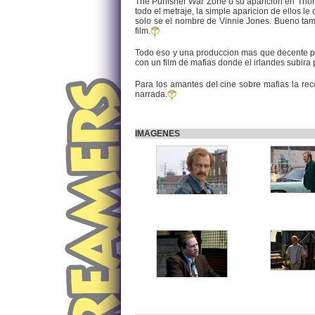
The Punisher War Zone o su aparicion en Thor
todo el metraje, la simple aparicion de ellos l
solo se el nombre de Vinnie Jones. Bueno ta
film.
Todo eso y una produccion mas que decente par
con un film de mafias donde el irlandes subir
Para los amantes del cine sobre mafias la re
narrada.
IMAGENES