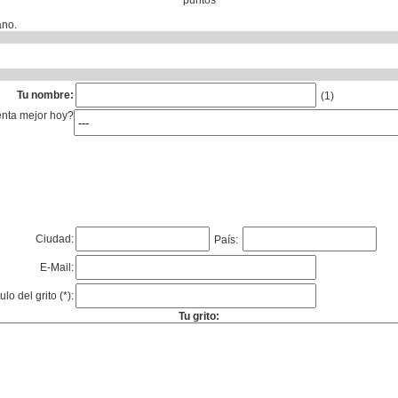
puntos
ano.
Tu nombre:
(1)
enta mejor hoy?
Ciudad:
País:
E-Mail:
tulo del grito (*):
Tu grito: