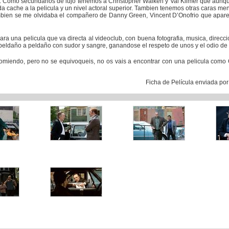
. Como secundarios de lujo tenemos a Christopher Walken y Val Kilmer que aunq
e da cache a la pelicula y un nivel actoral superior. Tambien tenemos otras caras m
mbien se me olvidaba el compañero de Danny Green, Vincent D’Onofrio que apar
a una pelicula que va directa al videoclub, con buena fotografia, musica, direc
a peldaño a peldaño con sudor y sangre, ganandose el respeto de unos y el odio de
comiendo, pero no se equivoqueis, no os vais a encontrar con una pelicula como
Ficha de Película enviada po