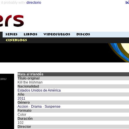
it probably will»
directorio
b
SERIES
LIBROS
VIDEOJUEGOS
DISCOS
Cineblogs
Mata al irlandés
Título original
Kill the Irishman
Nacionalidad
Estados Unidos de América
Año
2011
Género
Accion
·
Drama
·
Suspense
Formato
Color
Duración
102
Director