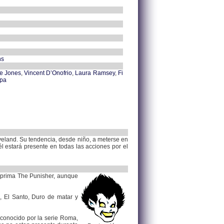
ns
ie Jones
,
Vincent D’Onofrio
,
Laura Ramsey
,
Fi
ipa
veland. Su tendencia, desde niño, a meterse en
l estará presente en todas las acciones por el
a prima The Punisher, aunque
 El Santo, Duro de matar y
 conocido por la serie Roma,