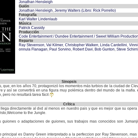
Jonathan Hensleigh
Guión
Jonathan Hensleigh
,
Jeremy Walters (Libro: Rick Porrello)
Fotografía
Karl Walter Lindenlaub
Música
Patrick Cassidy
Producción
Code Entertainment / Dundee Entertainment / Sweet William Productio
Reparto
Ray Stevenson
,
Val Kilmer
,
Christopher Walken
,
Linda Cardellini
,
Vinn
onnula Flanagan
,
Paul Sorvino
,
Robert Davi
,
Bob Gunton
,
Steve Schirr
Sinopsis
, que, en los años 70, protagonizó los momentos más turbios de la ciudad de Cle
 y así se convertirá en una figura muy polémica dentro del mundo de la mafia. é
 pero no resultará tarea fácil.
Crítica
 llega directamente al dvd al menos en nuestro pais y que es mejor que su oper
isto,Welcome to the Jungle.
 guiones o adaptaciones de guiones, sus trabajos mas conocidos son Jumanji,
 principal es Danny Green interpretado a la perfeccion por Ray Stevenson, mas