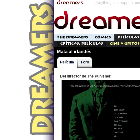
«Anything can happen and 
THE DREAMERS
CÓMICS
PELÍCULAS
Críticas: Películas
Cine a Gritos
Mata al irlandés
Película
Foro
Del director de The Punisher.