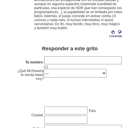
animaciones del protagonista son de escasa calidad y,
aunque en algunos aspectos sorprende (cantidad de
particulas, esa especie de HDR que han conseguido los
programadores...), la jugabilidad se ve limitada por estos
fallos. Además, el juego consiste en pelear contra 16
colosos y nada más, ni luchas intermedias ni quest
secundarias. En fin, muy bonito, muy lírico, muy mágico
y también muy tostón.
comentar
Responder a este grito
Tu nombre:
(1)
¿Qué Mr.Dreamy
te sienta mejor
hoy?
País:
Ciudad: