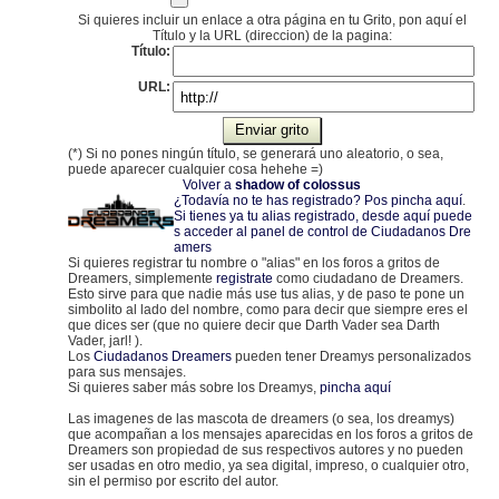
Si quieres incluir un enlace a otra página en tu Grito, pon aquí el
Título y la URL (direccion) de la pagina:
Título:
URL:
(*) Si no pones ningún título, se generará uno aleatorio, o sea,
puede aparecer cualquier cosa hehehe =)
Volver a
shadow of colossus
¿Todavía no te has registrado? Pos pincha aquí
.
Si tienes ya tu alias registrado, desde aquí puede
s acceder al panel de control de Ciudadanos Dre
amers
Si quieres registrar tu nombre o "alias" en los foros a gritos de
Dreamers, simplemente
registrate
como ciudadano de Dreamers.
Esto sirve para que nadie más use tus alias, y de paso te pone un
simbolito al lado del nombre, como para decir que siempre eres el
que dices ser (que no quiere decir que Darth Vader sea Darth
Vader, jarl! ).
Los
Ciudadanos Dreamers
pueden tener Dreamys personalizados
para sus mensajes.
Si quieres saber más sobre los Dreamys,
pincha aquí
Las imagenes de las mascota de dreamers (o sea, los dreamys)
que acompañan a los mensajes aparecidas en los foros a gritos de
Dreamers son propiedad de sus respectivos autores y no pueden
ser usadas en otro medio, ya sea digital, impreso, o cualquier otro,
sin el permiso por escrito del autor.