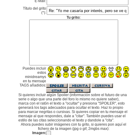
E-Mail:
Título del grito
(*):
Tu grito:
Puedes incluir
estos
minidreamys
en tu mensaje
TAGS añadidos:
Si quieres incluir algún Spoiler (información sobre el futuro de una
serie o algo que una parte del foro lo mismo no quiere saber),
marca con el ratón el texto a "ocultar" y presiona "SPOILER", esto
generará los tags adecuados para ocultar el texto. Haz lo propio
para marcar negritas o cursivas. Si quieres copiar en tu mensaje el
mensaje al que respondes, dale a "citar". También puedes usar el
estilo de las citas seleccionando el texto y dandole a "cita".
Ahora puedes subir imágenes con tu grito, si quieres pon aquí el
fichero de la imagen (jpg o gif, 2mgbs max):
Imagen: