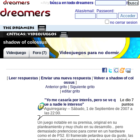
«Anything can happen and it probably will»
búsca en todo dreamers
directorio
THE DREAMERS
Críticas: Videojuegos
shadow of colossus
Videojuegos para no dormir
Videojuego
Foro (7)
[
Leer respuestas
|
Enviar una nueva respuesta
|
Volver a shadow of col
ossus
]
Anterior grito
|
Siguiente grito
|
editar grito
"Yo me casaría por interés, pero se ve q
Le dio 7
ue a nadie le intereso"
puntos
Aguirregaray -- Sábado, 1 de Septiembre de 2007 a
las 22:00.
.
85.60.24.201 |
Un juego notable en su premisa, original en su
planteamiento y muy chulo en su desarrollo... pero
demasiado pretencioso para correr en un hardware
como el de PS2. El framerate petardea que da gusto, las